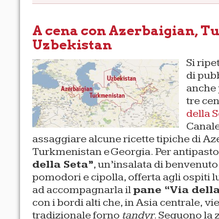
A cena con Azerbaigian, T
Uzbekistan
Si rip
di pubb
anche 
tre cen
della 
Canale
assaggiare alcune ricette tipiche di Az
Turkmenistan e Georgia. Per antipasto
della Seta”
, un’insalata di benvenuto
pomodori e cipolla, offerta agli ospiti l
ad accompagnarla il
pane “Via della
con i bordi alti che, in Asia centrale, vi
tradizionale forno
tandyr
. Seguono la