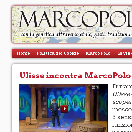
Home
Politica dei Cookie
Marco Polo
La via
persone
Contatti
Ulisse incontra MarcoPolo
Durant
Ulisse 
scoper
messo 
5 sens
funzio