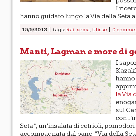
posson
I rice
hanno guidato lungo la Via della Seta a
15/5/2013
| tags:
Rai
,
sensi
,
Ulisse
|
0 comme
Manti, Lagman e more di g
I sapor
Kazakh
hanno 
appun
la Via 
enogas
sul Can
con l’i
Seta”, un’insalata di cetrioli, pomodori 
accompagnata dal pane “Via della Seta