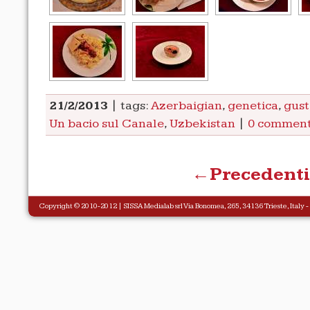
21/2/2013
| tags:
Azerbaigian
,
genetica
,
gust
Un bacio sul Canale
,
Uzbekistan
|
0 comment
←Precedenti
Copyright © 2010-2012 |
SISSA Medialab
srl Via Bonomea, 265, 34136 Trieste, Italy