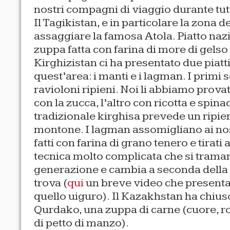
nostri compagni di viaggio durante tutt
Il Tagikistan, e in particolare la zona de
assaggiare la famosa Atola. Piatto nazio
zuppa fatta con farina di more di gelso
Kirghizistan ci ha presentato due piatti t
quest’area: i manti e i lagman. I primi 
ravioloni ripieni. Noi li abbiamo provat
con la zucca, l’altro con ricotta e spinac
tradizionale kirghisa prevede un ripie
montone. I lagman assomigliano ai no
fatti con farina di grano tenero e tira
tecnica molto complicata che si trama
generazione e cambia a seconda della c
trova (
qui
un breve video che presenta
quello uiguro). Il Kazakhstan ha chiuso
Qurdako, una zuppa di carne (cuore, r
di petto di manzo).