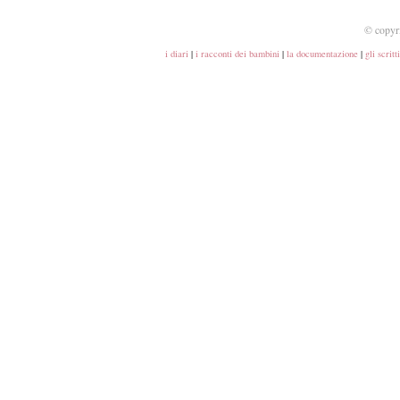
© copyr
i diari
|
i racconti dei bambini
|
la documentazione
|
gli scrit