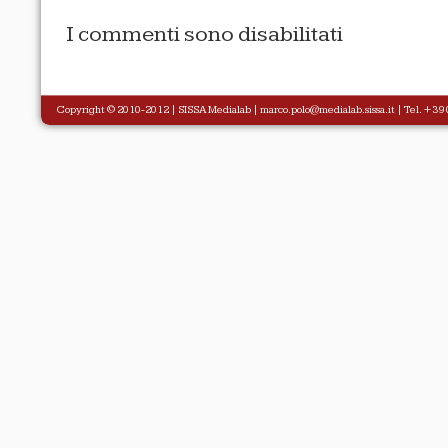
I commenti sono disabilitati
Copyright © 2010-2012 |
SISSA Medialab
|
marco.polo@medialab.sissa.it
| Tel. +39