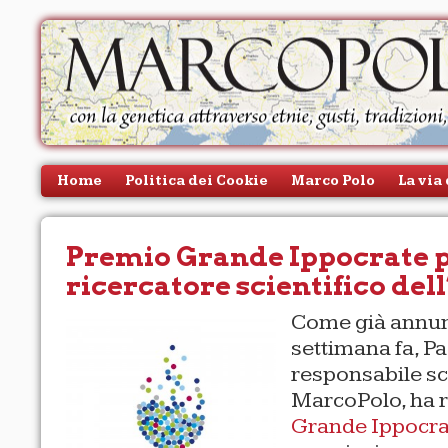
Home
Politica dei Cookie
Marco Polo
La via
persone
Contatti
Premio Grande Ippocrate p
ricercatore scientifico del
Come già annun
settimana fa, Pa
responsabile sc
MarcoPolo, ha r
Grande Ippocra