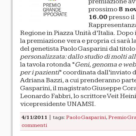
premiazione avv
prossimo
8 no
16.00
presso il
Rappresentanza 
Regione in Piazza Unità d’Italia. Dopo i 
la premiazione vera e propria ci sarà l
del genetista Paolo Gasparini dal titolo
personalizzata: dallo studio di molti all
la tavola rotonda “
Geni, genoma e web: 
per i pazienti
” coordinata dall’inviato 
Adriana Bazzi, a cui prenderanno parte,
Gasparini, il magistrato Giuseppe Coras
Leonardo Fabbri, lo scrittore Veit Hein
vicepresidente UNAMSI.
4/11/2011
| tags:
Paolo Gasparini
,
Premio Gr
commenti