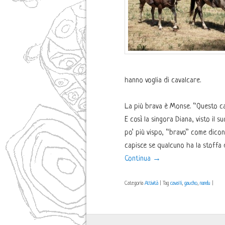
hanno voglia di cavalcare.
La più brava è Monse. “Questo ca
E così la singora Diana, visto il 
po’ più vispo, “bravo” come dico
capisce se qualcuno ha la stoffa d
Continua
→
Categoria
Attività
|
Tag
cavalli
,
gaucho
,
nandu
|