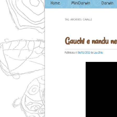
Main menu
Home
Skip to primary content
Skip to secondary content
MiniDarwin
Darwin
TAG ARCHIVES:
CAVALLI
Gauchi e nandu nel
Pubblicato il
08/01/2012
da
Lisa Zillio