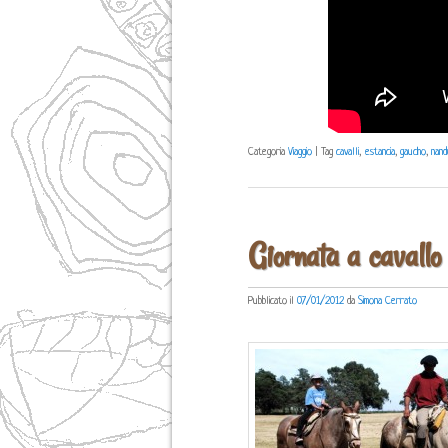
Categoria
Viaggio
|
Tag
cavalli
,
estancia
,
gaucho
,
nand
Giornata a cavallo
Pubblicato il
07/01/2012
da
Simona Cerrato