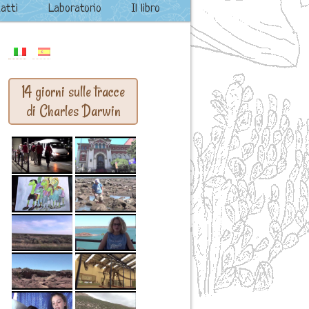
atti
Laboratorio
Il libro
14 giorni sulle tracce
di Charles Darwin