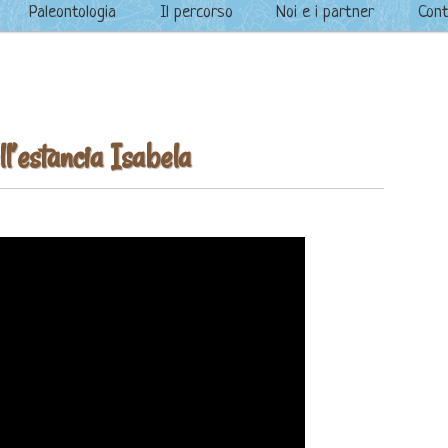
Paleontologia
Il percorso
Noi e i partner
Cont
l’estancia Isabela