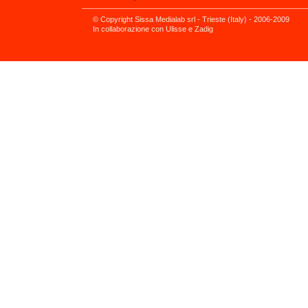
© Copyright Sissa Medialab srl - Trieste (Italy) - 2006-2009
In collaborazione con Ulisse e Zadig