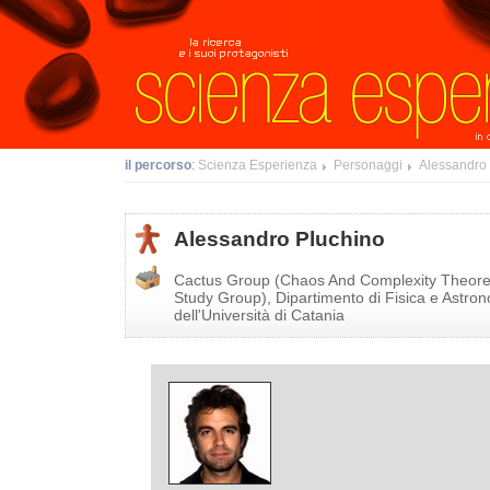
Vai
Spostati
ai
sulla
contenuti.
navigazione
il percorso
:
Scienza Esperienza
Personaggi
Alessandro
Alessandro Pluchino
Cactus Group (Chaos And Complexity Theoreti
Study Group), Dipartimento di Fisica e Astro
dell'Università di Catania