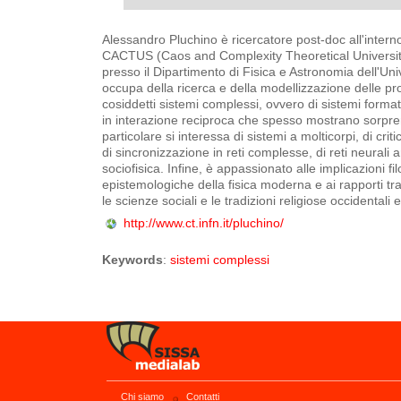
Alessandro Pluchino è ricercatore post-doc all'intern
CACTUS (Caos and Complexity Theoretical Universit
presso il Dipartimento di Fisica e Astronomia dell'Univ
occupa della ricerca e della modellizzazione delle pro
cosiddetti sistemi complessi, ovvero di sistemi format
in interazione reciproca che spesso mostrano sorpren
particolare si interessa di sistemi a molticorpi, di crit
di sincronizzazione in reti complesse, di reti neurali art
sociofisica. Infine, è appassionato alle implicazioni fil
epistemologiche della fisica moderna e ai rapporti tra
le scienze sociali e le tradizioni religiose occidentali e
http://www.ct.infn.it/pluchino/
Keywords
:
sistemi complessi
Chi siamo
Contatti