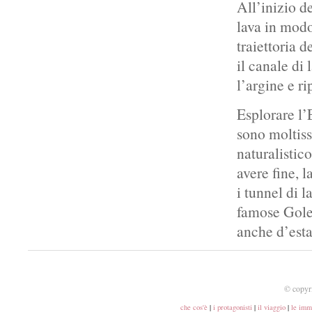
All’inizio de
lava in modo
traiettoria d
il canale di 
l’argine e ri
Esplorare l’
sono moltiss
naturalistic
avere fine, l
i tunnel di l
famose Gole 
anche d’esta
© copyr
che cos'è
|
i protagonisti
|
il viaggio
|
le imm