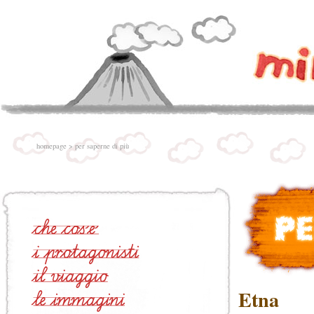
homepage
>
per saperne di più
Etna