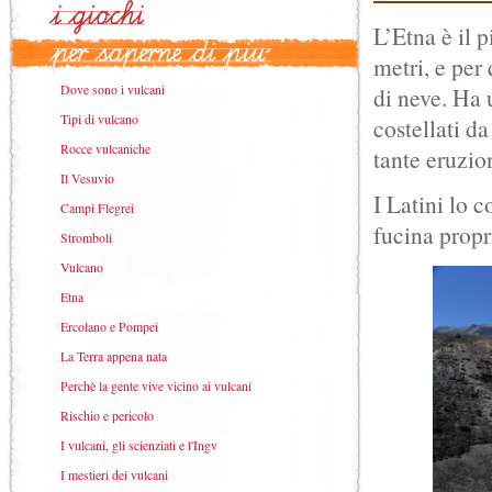
L’Etna è il 
metri, e per 
Dove sono i vulcani
di neve. Ha 
Tipi di vulcano
costellati d
Rocce vulcaniche
tante eruzion
Il Vesuvio
I Latini lo 
Campi Flegrei
fucina propr
Stromboli
Vulcano
Etna
Ercolano e Pompei
La Terra appena nata
Perchè la gente vive vicino ai vulcani
Rischio e pericolo
I vulcani, gli scienziati e l'Ingv
I mestieri dei vulcani