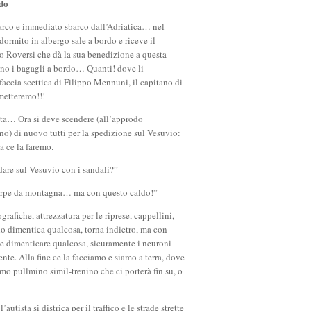
ldo
arco e immediato sbarco dall’Adriatica… nel
dormito in albergo sale a bordo e riceve il
o Roversi che dà la sua benedizione a questa
ano i bagagli a bordo… Quanti! dove li
accia scettica di Filippo Mennuni, il capitano di
metteremo!!!
ta… Ora si deve scendere (all’approdo
o) di nuovo tutti per la spedizione sul Vesuvio:
 ce la faremo.
are sul Vesuvio con i sandali?”
arpe da montagna… ma con questo caldo!”
rafiche, attrezzatura per le riprese, cappellini,
no dimentica qualcosa, torna indietro, ma con
le dimenticare qualcosa, sicuramente i neuroni
nte. Alla fine ce la facciamo e siamo a terra, dove
imo pullmino simil-trenino che ci porterà fin su, o
autista si districa per il traffico e le strade strette