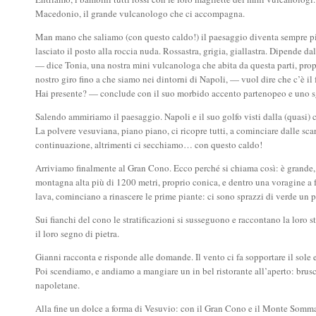
Macedonio, il grande vulcanologo che ci accompagna.
Man mano che saliamo (con questo caldo!) il paesaggio diventa sempre più
lasciato il posto alla roccia nuda. Rossastra, grigia, giallastra. Dipende 
— dice Tonia, una nostra mini vulcanologa che abita da questa parti, pro
nostro giro fino a che siamo nei dintorni di Napoli, — vuol dire che c’è il
Hai presente? — conclude con il suo morbido accento partenopeo e uno sg
Salendo ammiriamo il paesaggio. Napoli e il suo golfo visti dalla (quasi) 
La polvere vesuviana, piano piano, ci ricopre tutti, a cominciare dalle sca
continuazione, altrimenti ci secchiamo… con questo caldo!
Arriviamo finalmente al Gran Cono. Ecco perché si chiama così: è grande, 
montagna alta più di 1200 metri, proprio conica, e dentro una voragine a
lava, cominciano a rinascere le prime piante: ci sono sprazzi di verde un 
Sui fianchi del cono le stratificazioni si susseguono e raccontano la loro s
il loro segno di pietra.
Gianni racconta e risponde alle domande. Il vento ci fa sopportare il sole e
Poi scendiamo, e andiamo a mangiare un in bel ristorante all’aperto: brusc
napoletane.
Alla fine un dolce a forma di Vesuvio: con il Gran Cono e il Monte Somma 