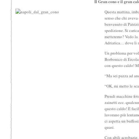
Il Gran cono e il gran ca
Questa mattina, imb
senso che chi aveva 
benvenuto di Patrizi
spedizione. Si caric
metteremo? Vedo la f
Adriatica… dove li 
Un problema per vol
Borbonico di Ercolan
con questo caldo! Ma
“Ma sei pazza ad and
“OK, mi metto le sc
Prendi macchine fotog
zainetti ecc. qualcu
questo caldo! È faci
lavorano più lentame
ci aspetta un buffiss
quasi.
Con abili acrobazie, l’