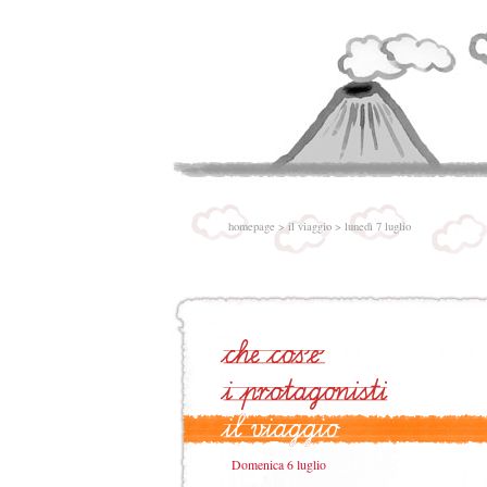
homepage
>
il viaggio
>
lunedì 7 luglio
Domenica 6 luglio