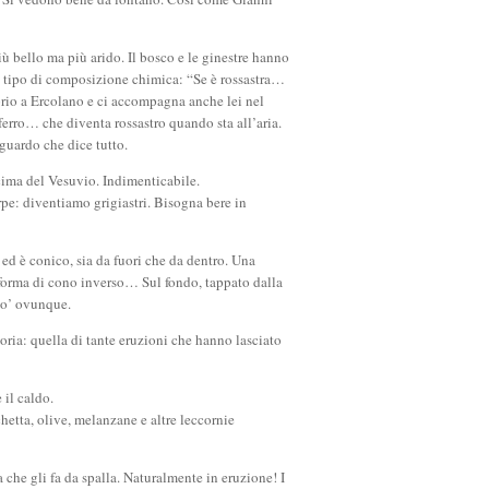
 bello ma più arido. Il bosco e le ginestre hanno
dal tipo di composizione chimica: “Se è rossastra…
prio a Ercolano e ci accompagna anche lei nel
 ferro… che diventa rossastro quando sta all’aria.
uardo che dice tutto.
cima del Vesuvio. Indimenticabile.
rpe: diventiamo grigiastri. Bisogna bere in
ed è conico, sia da fuori che da dentro. Una
 forma di cono inverso… Sul fondo, tappato dalla
po’ ovunque.
toria: quella di tante eruzioni che hanno lasciato
 il caldo.
hetta, olive, melanzane e altre leccornie
che gli fa da spalla. Naturalmente in eruzione! I