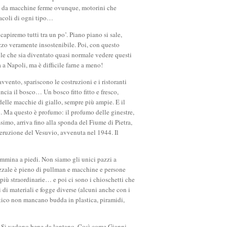
te da macchine ferme ovunque, motorini che
tacoli di ogni tipo…
apiremo tutti tra un po’. Piano piano si sale,
o veramente insostenibile. Poi, con questo
ile che sia diventato quasi normale vedere questi
 a Napoli, ma è difficile farne a meno!
vvento, spariscono le costruzioni e i ristoranti
incia il bosco… Un bosco fitto fitto e fresco,
delle macchie di giallo, sempre più ampie. E il
o. Ma questo è profumo: il profumo delle ginestre,
ssimo, arriva fino alla sponda del Fiume di Pietra,
a eruzione del Vesuvio, avvenuta nel 1944. Il
ammina a piedi. Non siamo gli unici pazzi a
iazzale è pieno di pullman e macchine e persone
più straordinarie… e poi ci sono i chioschetti che
 di materiali e fogge diverse (alcuni anche con i
sotico non mancano budda in plastica, piramidi,
i. Si vedono bene da lontano. Così come Gianni