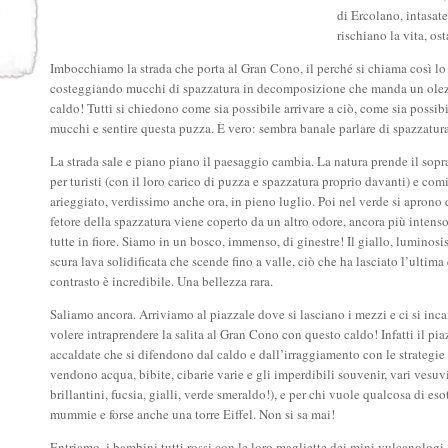
di Ercolano, intasa
rischiano la vita, os
Imbocchiamo la strada che porta al Gran Cono, il perché si chiama così lo c
costeggiando mucchi di spazzatura in decomposizione che manda un olezz
caldo! Tutti si chiedono come sia possibile arrivare a ciò, come sia possib
mucchi e sentire questa puzza. È vero: sembra banale parlare di spazzatura
La strada sale e piano piano il paesaggio cambia. La natura prende il sopra
per turisti (con il loro carico di puzza e spazzatura proprio davanti) e com
arieggiato, verdissimo anche ora, in pieno luglio. Poi nel verde si aprono 
fetore della spazzatura viene coperto da un altro odore, ancora più intens
tutte in fiore. Siamo in un bosco, immenso, di ginestre! Il giallo, luminosi
scura lava solidificata che scende fino a valle, ciò che ha lasciato l’ultim
contrasto è incredibile. Una bellezza rara.
Saliamo ancora. Arriviamo al piazzale dove si lasciano i mezzi e ci si inc
volere intraprendere la salita al Gran Cono con questo caldo! Infatti il p
accaldate che si difendono dal caldo e dall’irraggiamento con le strategie 
vendono acqua, bibite, cibarie varie e gli imperdibili souvenir, vari vesuvi
brillantini, fucsia, gialli, verde smeraldo!), e per chi vuole qualcosa di e
mummie e forse anche una torre Eiffel. Non si sa mai!
Entriamo, i bambini tutti rossi con le loro magliette dei mini vulcanolog